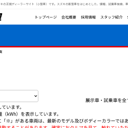
キの正規ディーラーサイト（小型車）です。
スズキの新型車をはじめとした、情報、試乗車検索、
トップページ
会社概要
採用情報
スタッフ紹介
覧
展示車・試乗車を全
しています。
量（kWh）を表示しています。
に「※」がある車両は、最新のモデル及びボディーカラーでは
移動することがあります。確実におクルマを見て、触れていた