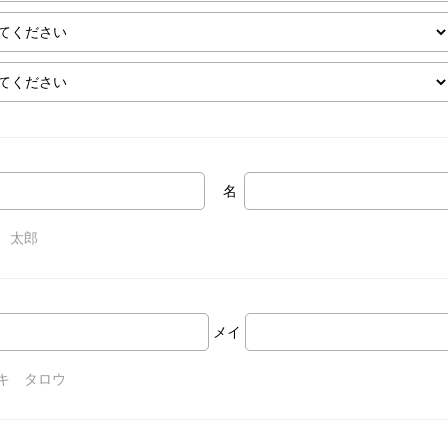
名
 太郎
メイ
キ タロウ