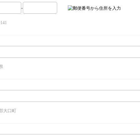
-
141
県
郡大口町