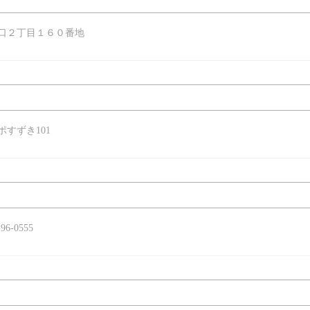
口２丁目１６０番地
ポすずき101
96-0555