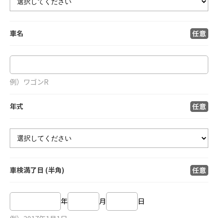
車名
例）ワゴンR
年式
車検満了日 (半角)
年
月
日