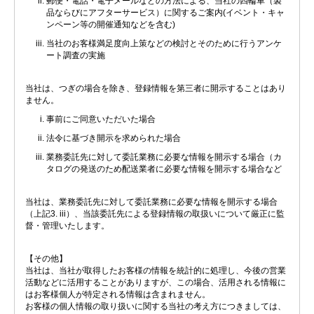
郵便・電話・電子メールなどの方法による、当社の四輪車（製
品ならびにアフターサービス）に関するご案内(イベント・キャ
ンペーン等の開催通知などを含む)
当社のお客様満足度向上策などの検討とそのために行うアンケ
ート調査の実施
当社は、つぎの場合を除き、登録情報を第三者に開示することはあり
ません。
事前にご同意いただいた場合
法令に基づき開示を求められた場合
業務委託先に対して委託業務に必要な情報を開示する場合（カ
タログの発送のため配送業者に必要な情報を開示する場合など
当社は、業務委託先に対して委託業務に必要な情報を開示する場合
（上記3. iii）、当該委託先による登録情報の取扱いについて厳正に監
督・管理いたします。
【その他】
当社は、当社が取得したお客様の情報を統計的に処理し、今後の営業
活動などに活用することがありますが、この場合、活用される情報に
はお客様個人が特定される情報は含まれません。
お客様の個人情報の取り扱いに関する当社の考え方につきましては、