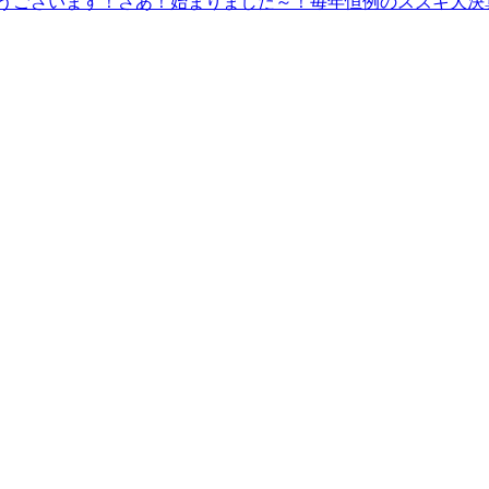
うございます！さあ！始まりました～！毎年恒例のスズキ大決