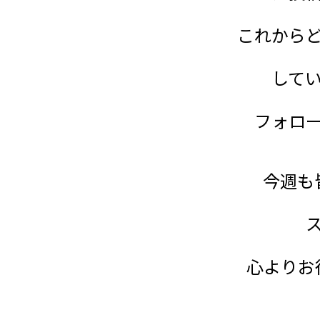
これから
して
フォロ
今週も
心よりお