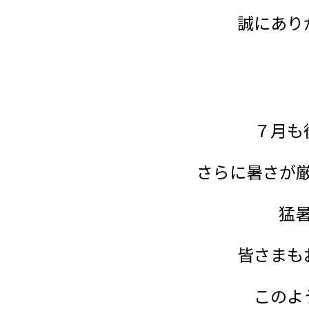
誠にあり
７月も
さらに暑さが
猛
皆さまも
このよ